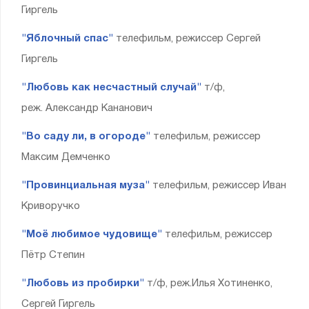
Гиргель
"Яблочный спас"
телефильм, режиссер Сергей
Гиргель
"Любовь как несчастный случай"
т/ф,
реж. Александр Кананович
"Во саду ли, в огороде"
телефильм, режиссер
Максим Демченко
"Провинциальная муза"
телефильм, режиссер Иван
Криворучко
"Моё любимое чудовище"
телефильм, режиссер
Пётр Степин
"Любовь из пробирки"
т/ф, реж.Илья Хотиненко,
Сергей Гиргель