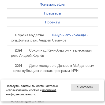
Фильмография
Премьеры
Проекты
в производстве
Тимур и его команда
-
худ.фильм. реж. Андрей Семенов
2024
Сокол над Кёнисбергом - телесериал,
реж. Андрей Хрулёв
2024
Дело молодое с Денисом Майдановым
- цикл публицистических программ, ИРИ
2024
Ветер
- худ.фильм. реж. Сергей
Члиянц
Пользуясь сайтом, вы соглашаетесь с
Я согласен
использованием cookies и
политикой
конфиденциальности
.
2024
Единственная моя
- телефильм, реж.
Александра Бутько