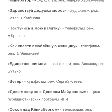
«
Император» -
худ.фильм, реж. Альфия Хабибуллина
«Здравствуй дедушка мороз» -
худ.фильм, реж.
Наталья Калёнова.
«Постучись в мою калитку»
- телефильм, реж.
А.Красавин
«Как спасти влюблённую женщину»
- телефильм.
реж. Д.Элеонский
«Единственная моя»
- телефильм, реж. Александра
Бутько
«Ветер»
- худ.фильм. реж. Сергей Члиянц
«Дело молодое с Денисом Майдановым»
- цикл
публицистических программ, ИРИ
«Сокол над Кёнисбергом»
- телесериал, реж.