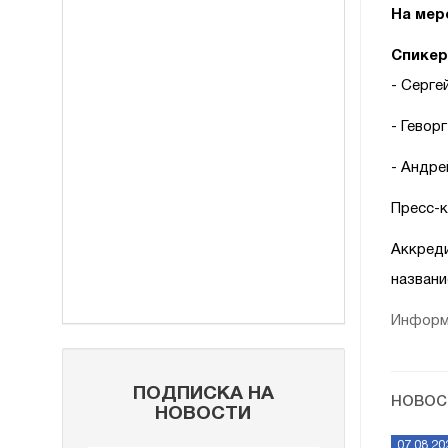
На мер
Спикер
- Серге
- Гевор
- Андре
Пресс-к
Аккреди
названи
Информа
ПОДПИСКА НА
НОВОС
НОВОСТИ
07.08.20