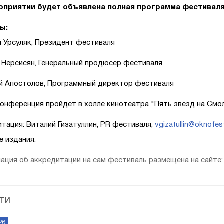
оприятии будет объявлена полная программа фестиваля,
ы:
й Урсуляк, Президент фестиваля
г Нерсисян, Генеральный продюсер фестиваля
й Апостолов, Программный директор фестиваля
онференция пройдет в холле кинотеатра "Пять звезд на Смоленс
тация: Виталий Гизатуллин, PR фестиваля,
vgizatullin@oknofe
е издания.
ция об аккредитации на сам фестиваль размещена на сайте
ТИ
26