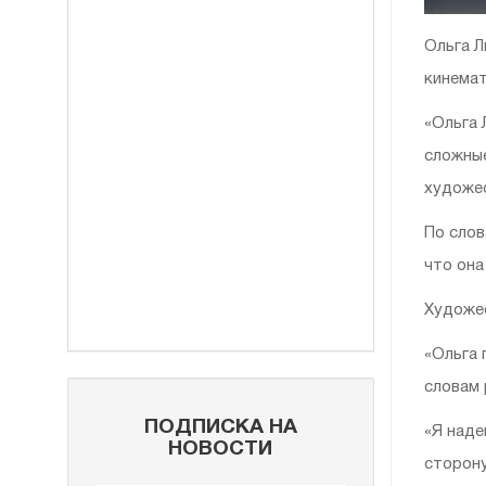
Ольга Л
кинемат
«Ольга 
сложные
художес
По слов
что она
Художес
«Ольга 
словам 
ПОДПИСКА НА
«Я наде
НОВОСТИ
сторону