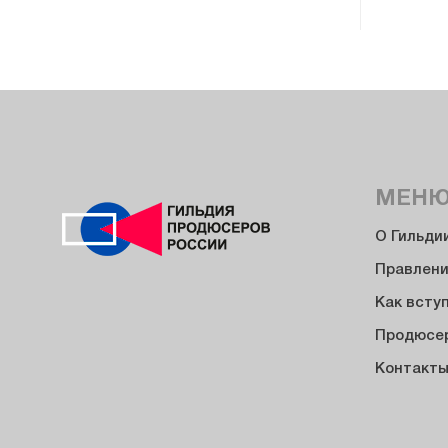
МЕН
О Гильди
Правлен
Как всту
Продюсе
Контакт