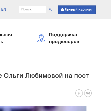
EN
Личный кабинет
льная
Поддержка
ть
продюсеров
е Ольги Любимовой на пост