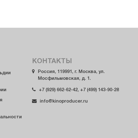
КОНТАКТЫ
Россия, 119991, г. Москва, ул.
льдии
Мосфильмовская, д. 1.
+7 (929) 662-62-42, +7 (499) 143-90-28
рии
я
info@kinoproducer.ru
альности