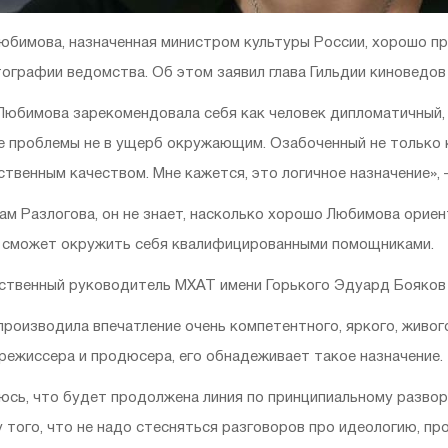
юбимова, назначенная министром культуры России, хорошо пр
ографии ведомства. Об этом заявил глава Гильдии киноведов 
Любимова зарекомендовала себя как человек дипломатичный
 проблемы не в ущерб окружающим. Озабоченный не только к
твенным качеством. Мне кажется, это логичное назначение», 
ам Разлогова, он не знает, насколько хорошо Любимова ориен
 сможет окружить себя квалифицированными помощниками.
твенный руководитель МХАТ имени Горького Эдуард Бояков р
производила впечатление очень компетентного, яркого, живог
режиссера и продюсера, его обнадеживает такое назначение.
юсь, что будет продолжена линия по принципиальному развор
 того, что не надо стесняться разговоров про идеологию, про