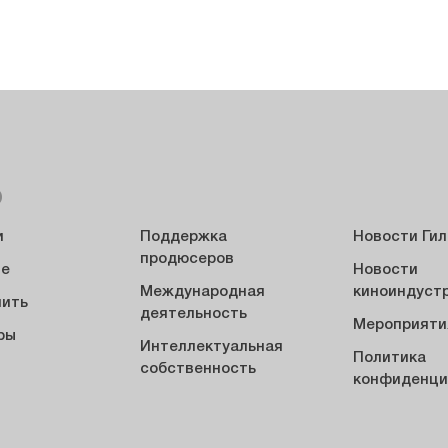
Ю
и
Поддержка
Новости Ги
продюсеров
ие
Новости
Международная
киноиндуст
пить
деятельность
Мероприяти
ры
Интеллектуальная
Политика
ы
собственность
конфиденци