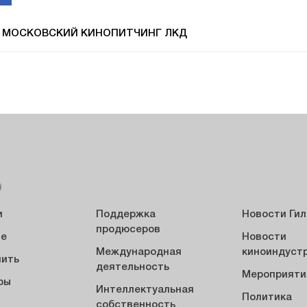
 МОСКОВСКИЙ КИНОПИТЧИНГ ЛКД
Ю
и
Поддержка
Новости Ги
продюсеров
ие
Новости
Международная
киноиндуст
пить
деятельность
Мероприяти
ры
Интеллектуальная
Политика
ы
собственность