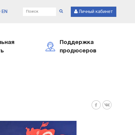
EN
Личный кабинет
льная
Поддержка
ть
продюсеров