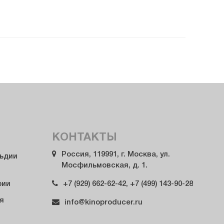
КОНТАКТЫ
Россия, 119991, г. Москва, ул.
льдии
Мосфильмовская, д. 1.
+7 (929) 662-62-42, +7 (499) 143-90-28
рии
я
info@kinoproducer.ru