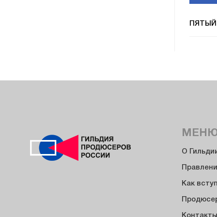
ПЯТЫЙ
МЕН
О Гильди
Правлен
Как всту
Продюсе
Контакт