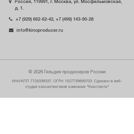
Россия, 119991, г. Москва, ул. Мосфильмовская,
д. 1.
+7 (929) 662-62-42, +7 (499) 143-90-28
info@kinoproducer.ru
© 2026 Гильдия продюсеров России
ИНН/КПП 7729338337, ОГРН 1027739899703. Сделано в веб-
студии консалтинговой компании "Константа"