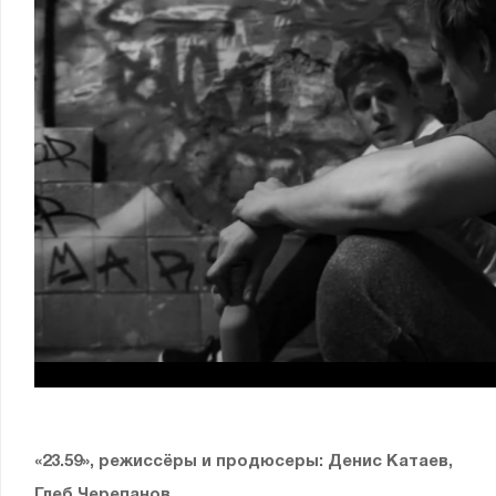
«23.59», режиссёры и продюсеры: Денис Катаев,
Глеб Черепанов