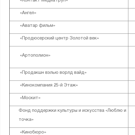
«Контакт Медиа Груп»
«Ангел»
«Аватар фильм»
«Продюсерский центр Золотой век»
«Артополион»
«Продакшн вэлью ворлд вайд»
«Кинокомпания 25-й Этаж»
«Москит»
Фонд поддержки культуры и искусства «Люблю и
точка»
«Кинобюро»