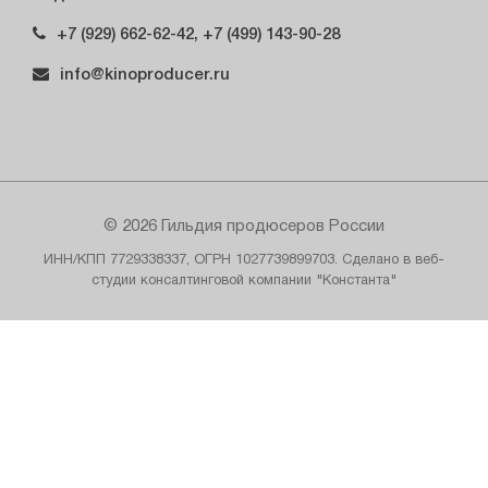
+7 (929) 662-62-42, +7 (499) 143-90-28
info@kinoproducer.ru
© 2026 Гильдия продюсеров России
ИНН/КПП 7729338337, ОГРН 1027739899703. Сделано в веб-
студии консалтинговой компании "Константа"