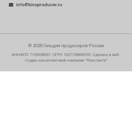
info@kinoproducer.ru
© 2026 Гильдия продюсеров России
ИНН/КПП 7729338337, ОГРН 1027739899703. Сделано в веб-
студии консалтинговой компании "Константа"