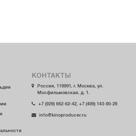
КОНТАКТЫ
Россия, 119991, г. Москва, ул.
льдии
Мосфильмовская, д. 1.
+7 (929) 662-62-42, +7 (499) 143-90-28
рии
я
info@kinoproducer.ru
альности