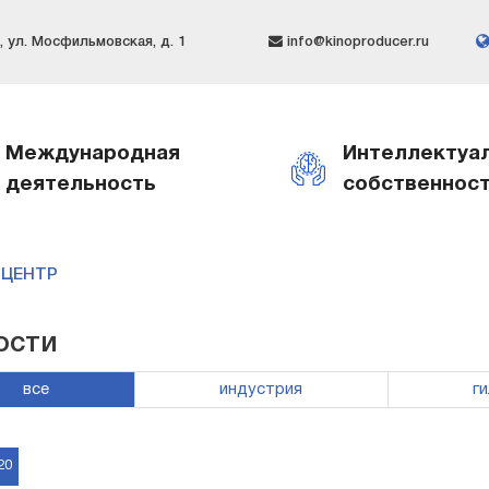
 ул. Мосфильмовская, д. 1
info@kinoproducer.ru
Международная
Интеллектуа
деятельность
собственнос
-ЦЕНТР
ости
все
индустрия
г
20