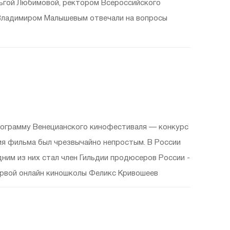
ьгой Любимовой, ректором Всероссийского
 Владимиром Малышевым отвечали на вопросы
рограмму Венецианского кинофестиваля — конкурс
дания фильма был чрезвычайно непростым. В России
им из них стал член Гильдии продюсеров России -
ервой онлайн киношколы Феликс Кривошеев