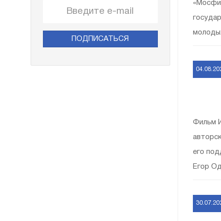
«Мосфил
государ
молодых
ПОДПИСАТЬСЯ
04.08.20
⠀
Фильм И
авторск
его под
Егор Од
30.07.20