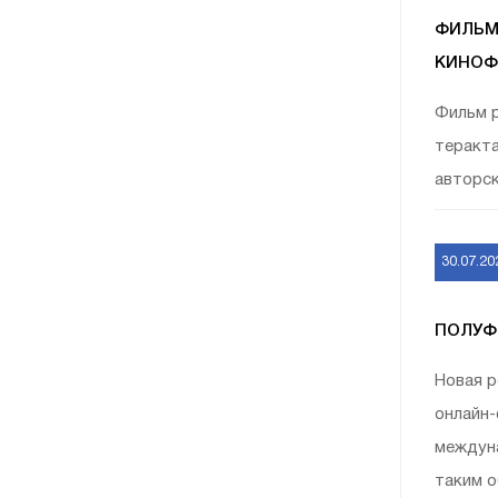
ФИЛЬМ
КИНОФ
Фильм р
теракта
авторско
30.07.20
ПОЛУФИ
Новая р
онлайн-
междуна
таким о