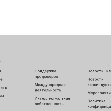
Ю
и
Поддержка
Новости Ги
продюсеров
ие
Новости
Международная
киноиндуст
пить
деятельность
Мероприяти
ры
Интеллектуальная
Политика
ы
собственность
конфиденци