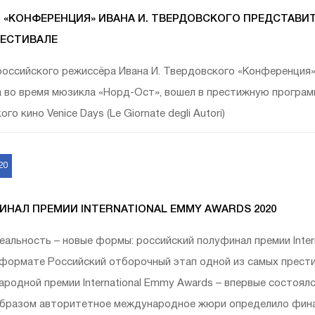
 «КОНФЕРЕНЦИЯ» ИВАНА И. ТВЕРДОВСКОГО ПРЕДСТАВИ
ЕСТИВАЛЕ
оссийского режиссёра Ивана И. Твердовского «Конференция»
 во время мюзикла «Норд-Ост», вошел в престижную програ
го кино Venice Days (Le Giornate degli Autori)
20
НАЛ ПРЕМИИ INTERNATIONAL EMMY AWARDS 2020
еальность – новые формы: российский полуфинал премии Inter
формате Российский отборочный этап одной из самых прести
родной премии International Emmy Awards – впервые состоялс
бразом авторитетное международное жюри определило финал