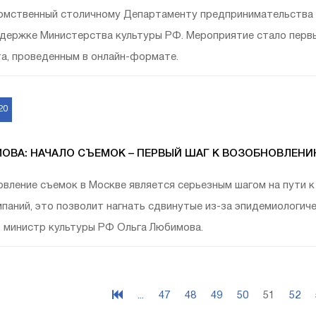
мственный столичному Департаменту предпринимательства и 
держке Министерства культуры РФ. Мероприятие стало перв
а, проведенным в онлайн-формате.
20
ОВА: НАЧАЛО СЪЕМОК – ПЕРВЫЙ ШАГ К ВОЗОБНОВЛЕН
вление съемок в Москве является серьезным шагом на пути 
паний, это позволит нагнать сдвинутые из-за эпидемиологич
 министр культуры РФ Ольга Любимова.
...
47
48
49
50
51
52