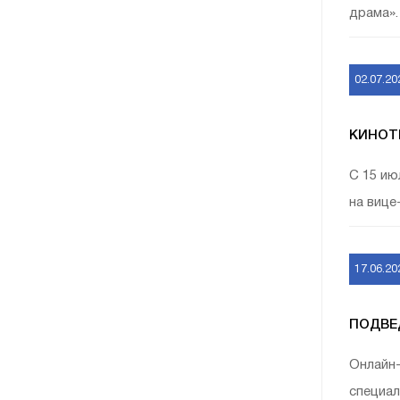
драма».
02.07.20
КИНОТЕ
С 15 ию
на виц
17.06.20
ПОДВЕД
Онлайн-
специал