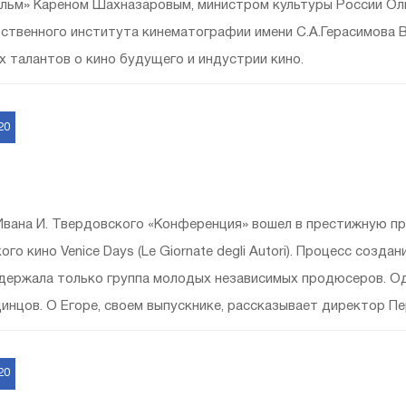
ьм» Кареном Шахназаровым, министром культуры России Ол
ственного института кинематографии имени С.А.Герасимова
 талантов о кино будущего и индустрии кино.
20
вана И. Твердовского «Конференция» вошел в престижную п
ого кино Venice Days (Le Giornate degli Autori). Процесс соз
держала только группа молодых независимых продюсеров. Одн
инцов. О Егоре, своем выпускнике, рассказывает директор П
20