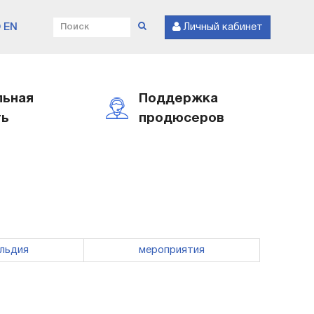
EN
Личный кабинет
льная
Поддержка
ть
продюсеров
ильдия
мероприятия