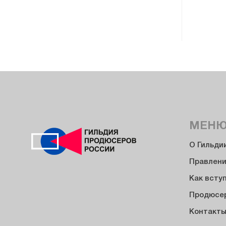
МЕН
О Гильди
Правлен
Как всту
Продюсе
Контакт