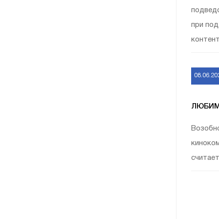
подведо
при под
контент
08.06.20
ЛЮБИМ
Возобно
киноком
считает